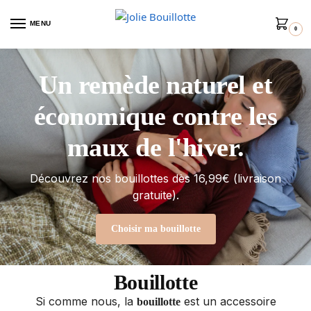
MENU
0
Un remède naturel et
économique contre les
maux de l'hiver.
Découvrez nos bouillottes dès 16,99€ (livraison
gratuite).
Choisir ma bouillotte
Bouillotte
Si comme nous, la
est un accessoire
bouillotte