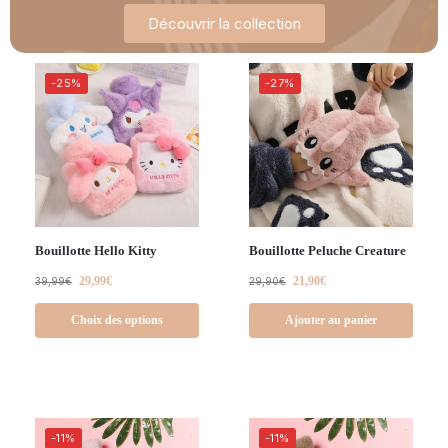
Découvrir la collection
-25%
-27%
Bouillotte Hello Kitty
Bouillotte Peluche Creature
29,99
€
21,90
€
39,99
€
29,90
€
Choix des options
Ajouter au panier
-11%
-11%