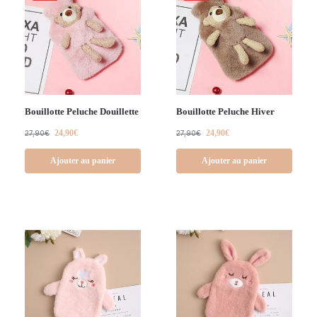
Bouillotte Peluche Douillette
Bouillotte Peluche Hiver
24,90
€
24,90
€
27,90
€
27,90
€
Ajouter au panier
Ajouter au panier