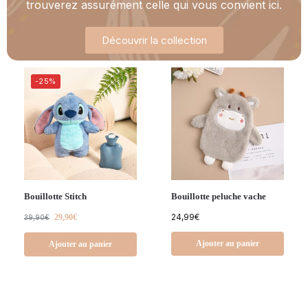
trouverez assurément celle qui vous convient ici.
Découvrir la collection
-25%
Bouillotte Stitch
Bouillotte peluche vache
24,99
€
29,90
€
39,90
€
Ajouter au panier
Ajouter au panier